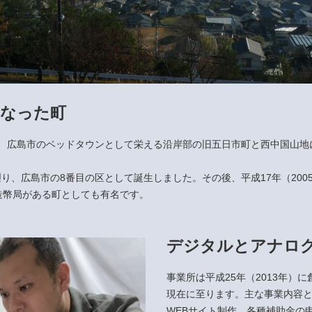
となった町
、広島市のベッドタウンとして栄える沿岸部の旧五日市町と西中国山地
に遡り、広島市の8番目の区として誕生しました。その後、平成17年（20
造幣局がある町としても有名です。
デジタルとアナロ
事業所は平成25年（2013年）に
現在に至ります。主な事業内容
WEBサイト制作、各種補助金の