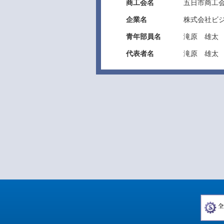
商工会名
五日市商工
企業名
株式会社ビ
青年部員名
滝原 雄太
代表者名
滝原 雄太