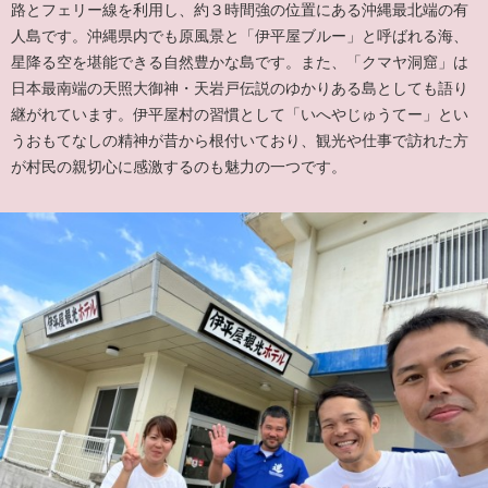
路とフェリー線を利用し、約３時間強の位置にある沖縄最北端の有
人島です。沖縄県内でも原風景と「伊平屋ブルー」と呼ばれる海、
星降る空を堪能できる自然豊かな島です。また、「クマヤ洞窟」は
日本最南端の天照大御神・天岩戸伝説のゆかりある島としても語り
継がれています。伊平屋村の習慣として「いへやじゅうてー」とい
うおもてなしの精神が昔から根付いており、観光や仕事で訪れた方
が村民の親切心に感激するのも魅力の一つです。