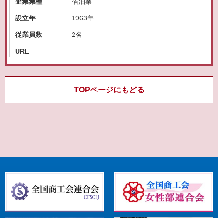
企業業種
宿泊業
設立年
1963年
従業員数
2名
URL
TOPページにもどる