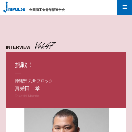
全国商工会青年部連合会
I
m
p
u
INTERVIEW
l
s
挑戦！
e
沖縄県 九州ブロック
真栄田 孝
Takashi Maeda