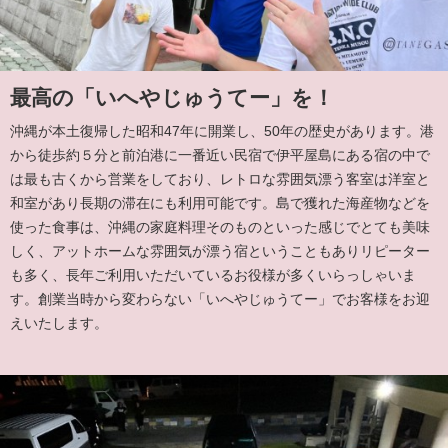
最高の「いへやじゅうてー」を！
沖縄が本土復帰した昭和47年に開業し、50年の歴史があります。港
から徒歩約５分と前泊港に一番近い民宿で伊平屋島にある宿の中で
は最も古くから営業をしており、レトロな雰囲気漂う客室は洋室と
和室があり長期の滞在にも利用可能です。島で獲れた海産物などを
使った食事は、沖縄の家庭料理そのものといった感じでとても美味
しく、アットホームな雰囲気が漂う宿ということもありリピーター
も多く、長年ご利用いただいているお役様が多くいらっしゃいま
す。創業当時から変わらない「いへやじゅうてー」でお客様をお迎
えいたします。