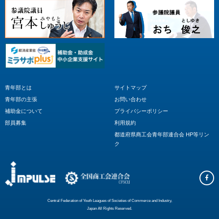
青年部とは
サイトマップ
青年部の主張
お問い合わせ
補助金について
プライバシーポリシー
部員募集
利用規約
都道府県商工会青年部連合会 HP等リン
ク
Central Federation of Youth Leagues of Societies of Commerce and Industry,
Japan All Rights Reserved.