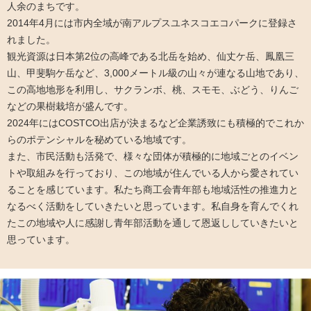
人余のまちです。
2014年4月には市内全域が南アルプスユネスコエコパークに登録さ
れました。
観光資源は日本第2位の高峰である北岳を始め、仙丈ケ岳、鳳凰三
山、甲斐駒ケ岳など、3,000メートル級の山々が連なる山地であり、
この高地地形を利用し、サクランボ、桃、スモモ、ぶどう、りんご
などの果樹栽培が盛んです。
2024年にはCOSTCO出店が決まるなど企業誘致にも積極的でこれか
らのポテンシャルを秘めている地域です。
また、市民活動も活発で、様々な団体が積極的に地域ごとのイベン
トや取組みを行っており、この地域が住んでいる人から愛されてい
ることを感じています。私たち商工会青年部も地域活性の推進力と
なるべく活動をしていきたいと思っています。私自身を育んでくれ
たこの地域や人に感謝し青年部活動を通して恩返ししていきたいと
思っています。