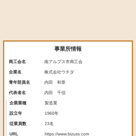
事業所情報
商工会名
南アルプス市商工会
企業名
株式会社ウチダ
青年部員名
内田 和章
代表者名
内田 千信
企業業種
製造業
設立年
1960年
従業員数
23名
URL
https://www.bizuss.com