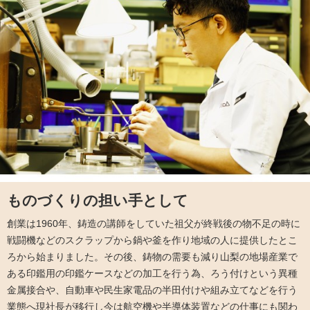
ものづくりの担い手として
創業は1960年、鋳造の講師をしていた祖父が終戦後の物不足の時に
戦闘機などのスクラップから鍋や釜を作り地域の人に提供したとこ
ろから始まりました。その後、鋳物の需要も減り山梨の地場産業で
ある印鑑用の印鑑ケースなどの加工を行う為、ろう付けという異種
金属接合や、自動車や民生家電品の半田付けや組み立てなどを行う
業態へ現社長が移行し今は航空機や半導体装置などの仕事にも関わ