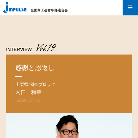
全国商工会青年部連合会
I
m
p
u
INTERVIEW
l
s
感謝と恩返し
e
山梨県 関東ブロック
内田 和章
Kazuki Uchida